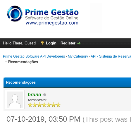
Hello There, Guest!
Login
Register
Prime Gestão Software API Developers
›
My Category
›
API - Sistema de Reserv
Recomendações
ge
Recomendações
bruno
Administrator
07-10-2019, 03:50 PM
(This post was 